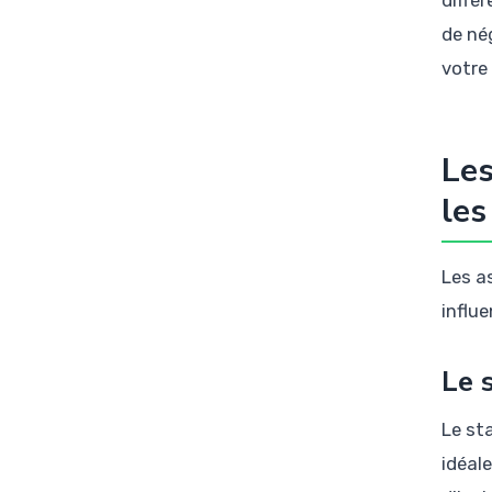
diffé
de né
votre
Les
les
Les a
influ
Le 
Le st
idéal