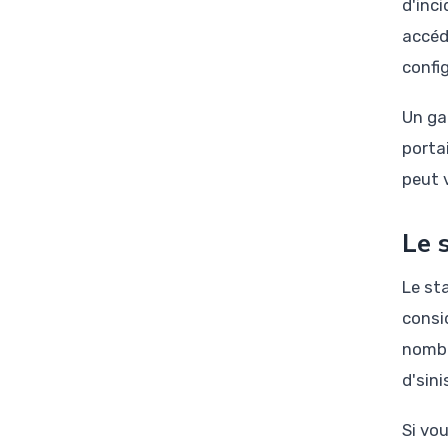
d'inc
accéd
config
Un ga
porta
peut v
Le 
Le st
consi
nombr
d'sin
Si vo