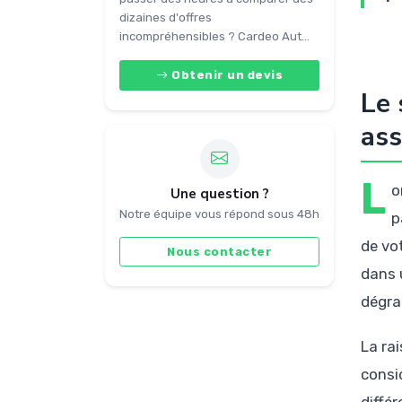
dizaines d'offres
incompréhensibles ? Cardeo Aut...
Obtenir un devis
Le 
as
L
o
Une question ?
Notre équipe vous répond sous 48h
p
de vo
Nous contacter
dans 
dégra
La ra
consi