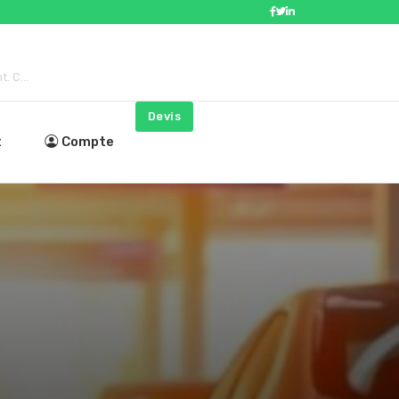
 C...
Devis
t
Compte