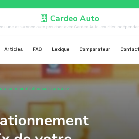
Cardeo Auto
vez une assurance auto pas cher avec Cardeo Auto, courtier indépendant.
Articles
FAQ
Lexique
Comparateur
Contac
tationnement influence le prix de v...
tationnement