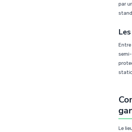
par u
standa
Les
Entre 
semi-
prote
stati
Com
gar
Le li