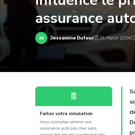
influence le pr
assurance aut
Jessamine Dufour
26 March 2026
JD
S
s
d
Faites votre simulation
D
Vous souhaitez obtenir une
assurance auto pas cher sans
p
passer des heures à comparer des