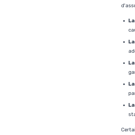
d'ass
La
ca
La
ad
La
ga
La
par
La
st
Certa