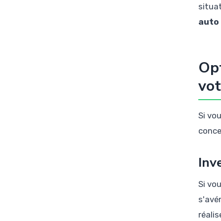
situa
auto
Opt
vot
Si vo
conce
Inv
Si vo
s'avé
réali